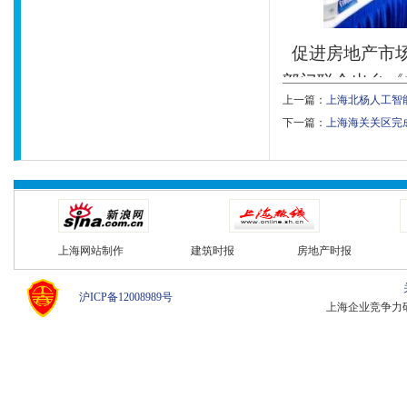
促进房地产市场
部门联合出台《
上一篇：
​上海北杨人工
从顶层设计为房
下一篇：
​上海海关关区
9月19日，“
大会”在长三角
会上，《青浦区
共十条具体举措
上海网站制作
建筑时报
房地产时报
区教育配套建设
沪ICP备12008989号
上海企业竞争力研究中心 C
强化人才服务，
人才是第一生产
等众多优秀龙头
英人才，在青浦