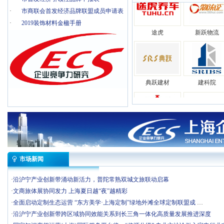
·
市商联会首发经济品牌联盟成员申请表
途虎
新跃物流
·
2019装饰材料金楹手册
典跃建材
建科院
开开
含山
市场新闻
荣泰
野兽派
·
​沿沪宁产业创新带涌动新活力，普陀常熟双城文旅联动启幕
·
​文商旅体展协同发力 上海夏日越“夜”越精彩
·
​全面启动定制生态运营 “东方美学·上海定制”绿地外滩全球定制联盟成
…
·
​沿沪宁产业创新带跨区域协同效能关系到长三角一体化高质量发展推进深度
途虎
新跃物流