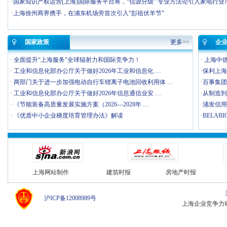
·
国家知识产权运营(上海)国际服务平台将，“信源分级” 专业方法论引入家电行业
·
上海徐州商界携手，在浦东机场旁首次引入“彭祖伏羊节”
典跃建材
建科院
国家政策
更多
>>
企
·
全面提升“上海服务”全球辐射力和国际竞争力！
·
上海中
·
工业和信息化部办公厅关于做好2026年工业和信息化 …
·
​保利上
·
两部门关于进一步加强电动自行车锂离子电池回收利用体 …
·
​百事集
·
工业和信息化部办公厅关于做好2026年信息通信业安 …
·
​从制造
·
《节能装备高质量发展实施方案（2026—2028年 …
·
​浦发信
·
《优质中小企业梯度培育管理办法》解读
·
​BELA
上海网站制作
建筑时报
房地产时报
沪ICP备12008989号
上海企业竞争力研究中心 C