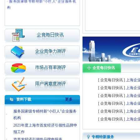
构
·
2021年度引领性本土品牌申报工作
·
商务部等19单位关于开展2021年“诚信兴
商宣传月”活动的通知
企竞每日快讯
[ 企竞每日快讯 ]
上海企业竞
开开
含山
[ 企竞每日快讯 ]
上海企业竞
[ 企竞每日快讯 ]
上海企业竞
资料下载
更多
[ 企竞每日快讯 ]
上海企业竞
服务国家级专精特新“小巨人”企业服务
[ 企竞每日快讯 ]
上海企业竞
·
荣泰
野兽派
机构
[ 企竞每日快讯 ]
上海企业竞
2021年度上海市首发经济引领性品牌申
·
报工作
专精特新服务
·
市首发经济引领性品牌申报表